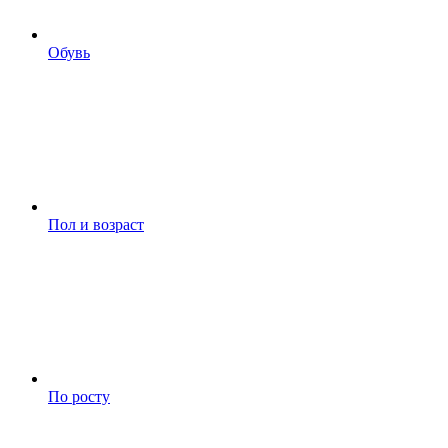
Обувь
Пол и возраст
По росту