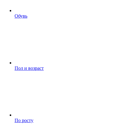
Обувь
Пол и возраст
По росту