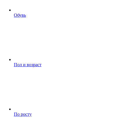
Обувь
Пол и возраст
По росту