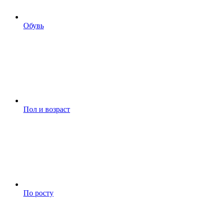
Обувь
Пол и возраст
По росту