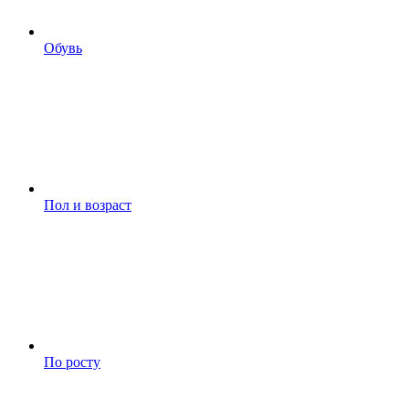
Обувь
Пол и возраст
По росту