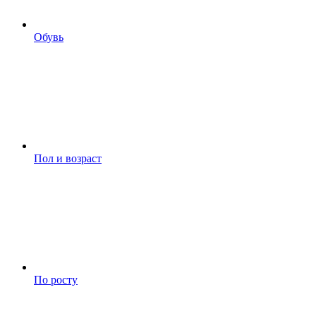
Обувь
Пол и возраст
По росту