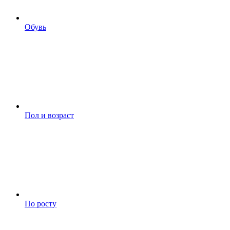
Обувь
Пол и возраст
По росту