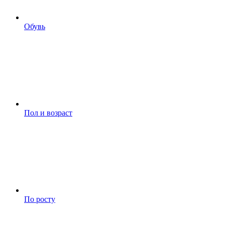
Обувь
Пол и возраст
По росту