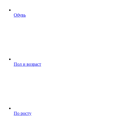
Обувь
Пол и возраст
По росту